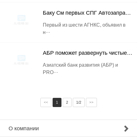
Баку См первых СПГ Автозаправочна
Первый из шести АГНКС, объявил в
н···
АБР поможет развернуть чистые топ
Азиатский банк развития (АБР) и
PRO···
<<
1
2
1/2
>>
О компании